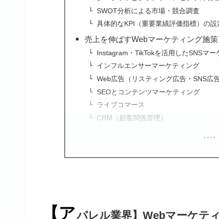
SWOT分析による市場・競合調査
具体的なKPI（重要業績評価指標）の設
売上を伸ばすWebマーケティング施策
Instagram・TikTokを活用したSNS
インフルエンサーマーケティング
Web広告（リスティング広告・SNS広
SEOとコンテンツマーケティング
ライブコマース
CRM（顧客関係管理）
【ア
パレル業界】Webマーケテ