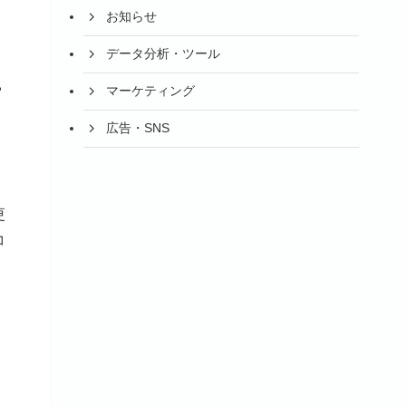
お知らせ
データ分析・ツール
ー
マーケティング
広告・SNS
更
コ