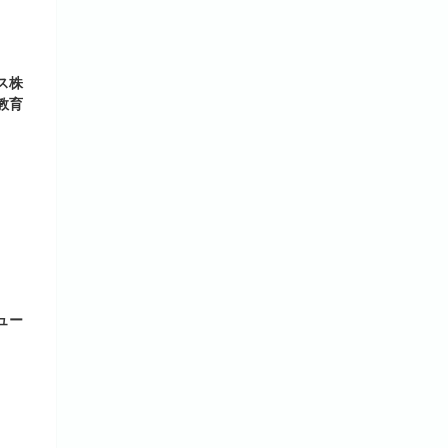
ス株
教育
ュー